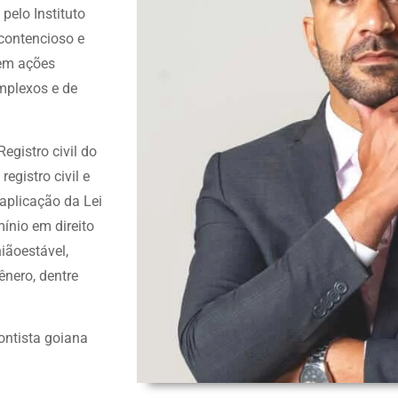
pelo Instituto
 contencioso e
 em ações
mplexos e de
egistro civil do
egistro civil e
 aplicação da Lei
ínio em direito
niãoestável,
ênero, dentre
ontista goiana