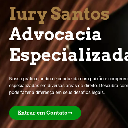
I
u
r
y
S
a
n
t
o
s
Advocacia
Especializad
Nossa prática jurídica é conduzida com paixão e comprom
especializadas em diversas áreas do direito. Descubra co
pode fazer a diferença em seus desafios legais.
Entrar em Contato